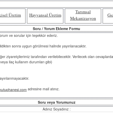
Tarımsal
kisel Üretim
Hayvansal Üretim
Gı
Mekanizasyon
Soru / Yorum Ekleme Formu
 yorum ve sorular için teşekkür ederiz.
ildikten sonra uygun görülmesi halinde yayınlanacaktır.
iğer ziyaretçilerimiz tarafından verilebilecektir. Verilecek olan cevapla
veya ilaç kullanım durumları gibi)
yayınlanmayacaktır.
adresine mail atınız.
kutuphanesi.com
Soru veya Yorumunuz
Adınız Soyadınız :