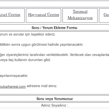
Tarımsal
kisel Üretim
Hayvansal Üretim
Gı
Mekanizasyon
Soru / Yorum Ekleme Formu
 yorum ve sorular için teşekkür ederiz.
ildikten sonra uygun görülmesi halinde yayınlanacaktır.
iğer ziyaretçilerimiz tarafından verilebilecektir. Verilecek olan cevapla
veya ilaç kullanım durumları gibi)
yayınlanmayacaktır.
adresine mail atınız.
kutuphanesi.com
Soru veya Yorumunuz
Adınız Soyadınız :