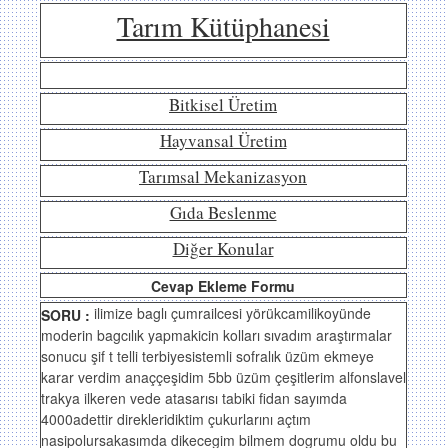
Tarım Kütüphanesi
Bitkisel Üretim
Hayvansal Üretim
Tarımsal Mekanizasyon
Gıda Beslenme
Diğer Konular
Cevap Ekleme Formu
ilimize baglı çumrailcesi yörükcamilikoyünde
SORU :
moderin bagcılık yapmakicin kolları sıvadım araştırmalar
sonucu şif t telli terbiyesistemli sofralık üzüm ekmeye
karar verdim anaççeşidim 5bb üzüm çeşitlerim alfonslavel
trakya ilkeren vede atasarısı tabiki fidan sayımda
4000adettir direkleridiktim çukurlarını açtım
nasipolursakasımda dikecegim bilmem dogrumu oldu bu