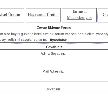
Tarımsal
kisel Üretim
Hayvansal Üretim
Gı
Mekanizasyon
Cevap Ekleme Formu
yım size hayırlı günler dilerim.size bir sorum var ben nohut ekimi yap
layı yetişirmi saygılar sunarım. -
ilyasdalak
Cevabınız
Adınız Soyadınız :
Mail Adresiniz :
Cevabınız :