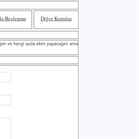
da Beslenme
Diğer Konular
acagım ve hangi ayda ekim yapacagım ama