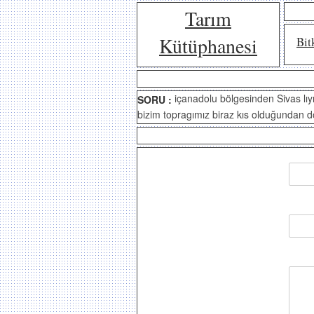
Tarım
Kütüphanesi
Bit
içanadolu bölgesinden Sivas lı
SORU :
bizim topragımız biraz kıs olduğundan do