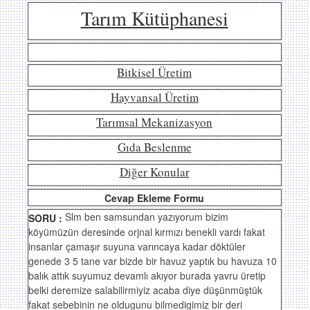
Tarım Kütüphanesi
Bitkisel Üretim
Hayvansal Üretim
Tarımsal Mekanizasyon
Gıda Beslenme
Diğer Konular
Cevap Ekleme Formu
Slm ben samsundan yazıyorum bizim
SORU :
köyümüzün deresinde orjnal kırmızı benekli vardı fakat
insanlar çamaşır suyuna varıncaya kadar döktüler
genede 3 5 tane var bizde bir havuz yaptık bu havuza 10
balık attık suyumuz devamlı akıyor burada yavru üretip
belki deremize salabilirmiyiz acaba diye düşünmüştük
fakat sebebinin ne oldugunu bilmedigimiz bir deri