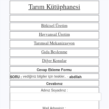
Tarım Kütüphanesi
Bitkisel Üretim
Hayvansal Üretim
Tarımsal Mekanizasyon
Gıda Beslenme
Diğer Konular
Cevap Ekleme Formu
vediğiniz bilgiler için teskler.. -
SORU :
abdllah
Cevabınız
Adınız Soyadınız :
Mail Adresiniz :