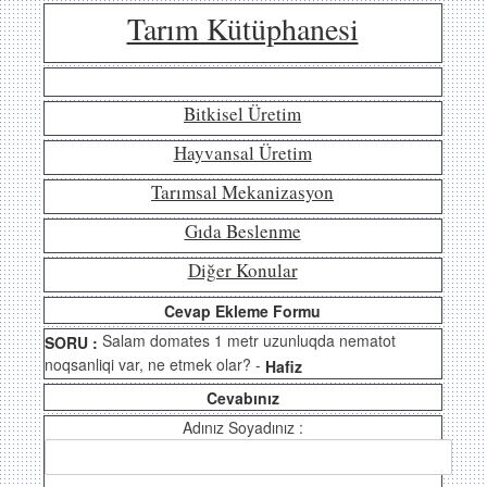
Tarım Kütüphanesi
Bitkisel Üretim
Hayvansal Üretim
Tarımsal Mekanizasyon
Gıda Beslenme
Diğer Konular
Cevap Ekleme Formu
Salam domates 1 metr uzunluqda nematot
SORU :
noqsanliqi var, ne etmek olar? -
Hafiz
Cevabınız
Adınız Soyadınız :