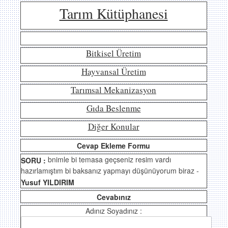
Tarım Kütüphanesi
Bitkisel Üretim
Hayvansal Üretim
Tarımsal Mekanizasyon
Gıda Beslenme
Diğer Konular
Cevap Ekleme Formu
bnimle bi temasa geçseniz resim vardı
SORU :
hazırlamıştım bi baksanız yapmayı düşünüyorum biraz -
Yusuf YILDIRIM
Cevabınız
Adınız Soyadınız :