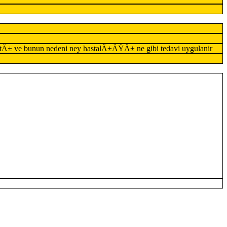
atÄ± ve bunun nedeni ney hastalÄ±ÄŸÄ± ne gibi tedavi uygulanir