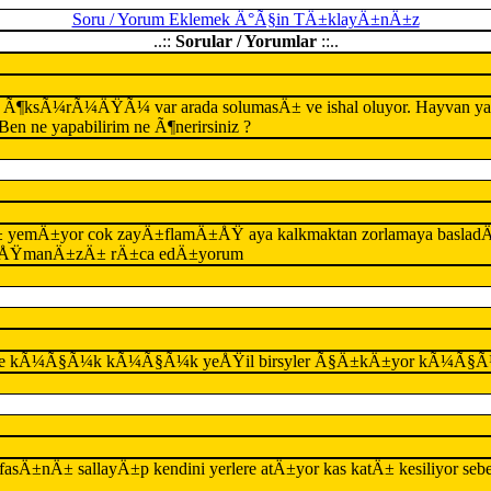
Soru / Yorum Eklemek Ä°Ã§in TÄ±klayÄ±nÄ±z
..::
Sorular / Yorumlar
::..
Ã¶ksÃ¼rÃ¼ÄŸÃ¼ var arada solumasÄ± ve ishal oluyor. Hayvan yatamÄ±
en ne yapabilirim ne Ã¶nerirsiniz ?
yemÄ±yor cok zayÄ±flamÄ±ÅŸ aya kalkmaktan zorlamaya baslad
ylaÅŸmanÄ±zÄ± rÄ±ca edÄ±yorum
Ã¶yle kÃ¼Ã§Ã¼k kÃ¼Ã§Ã¼k yeÅŸil birsyler Ã§Ä±kÄ±yor kÃ¼Ã§Ã¼k bi
±nÄ± sallayÄ±p kendini yerlere atÄ±yor kas katÄ± kesiliyor sebebi ne 