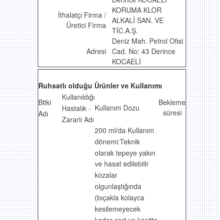
KORUMA KLOR
İthalatçı Firma /
ALKALİ SAN. VE
Üretici Firma
TİC.A.Ş.
Deniz Mah. Petrol Ofisi
Adresi
Cad. No: 43 Derince
KOCAELİ
Ruhsatlı olduğu Ürünler ve Kullanımı
Kullanıldığı
Bitki
Bekleme
Kullanım Dozu
Hastalık -
süresi
Adı
Zararlı Adı
200 ml/da Kullanım
dönemi:Teknik
olarak tepeye yakın
ve hasat edilebilir
kozalar
olgunlaştığında
(bıçakla kolayca
kesilemeyecek
kadar sert ve kesitte