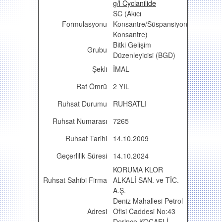
g/l Cyclanilide
SC (Akıcı
Formulasyonu
Konsantre/Süspansiyon
Konsantre)
Bitki Gelişim
Grubu
Düzenleyicisi (BGD)
Şekli
İMAL
Raf Ömrü
2 YIL
Ruhsat Durumu
RUHSATLI
Ruhsat Numarası
7265
Ruhsat Tarihi
14.10.2009
Geçerlilik Süresi
14.10.2024
KORUMA KLOR
Ruhsat Sahibi Firma
ALKALİ SAN. ve TİC.
A.Ş.
Deniz Mahallesi Petrol
Adresi
Ofisi Caddesi No:43
Derince KOCAELİ