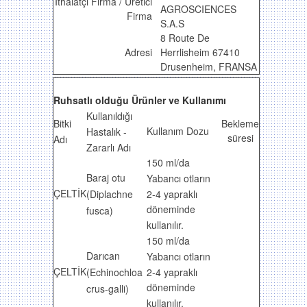
İthalatçı Firma / Üretici
AGROSCIENCES
Firma
S.A.S
8 Route De
Adresi
Herrlisheim 67410
Drusenheim, FRANSA
Ruhsatlı olduğu Ürünler ve Kullanımı
Kullanıldığı
Bitki
Bekleme
Kullanım Dozu
Hastalık -
süresi
Adı
Zararlı Adı
150 ml/da
Baraj otu
Yabancı otların
ÇELTİK
2-4 yapraklı
(Diplachne
döneminde
fusca)
kullanılır.
150 ml/da
Darıcan
Yabancı otların
ÇELTİK
2-4 yapraklı
(Echinochloa
döneminde
crus-galli)
kullanılır.