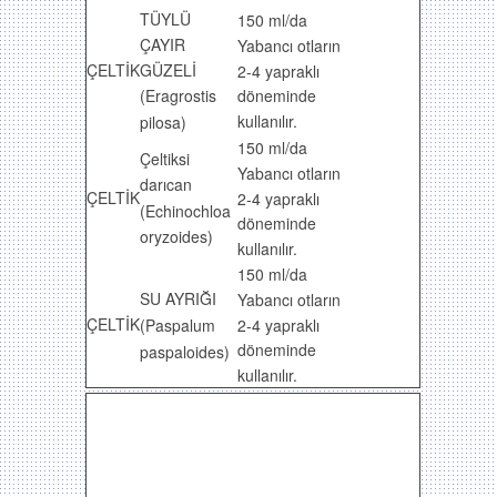
TÜYLÜ
150 ml/da
ÇAYIR
Yabancı otların
GÜZELİ
ÇELTİK
2-4 yapraklı
(Eragrostis
döneminde
kullanılır.
pilosa)
150 ml/da
Çeltiksi
Yabancı otların
darıcan
ÇELTİK
2-4 yapraklı
(Echinochloa
döneminde
oryzoides)
kullanılır.
150 ml/da
SU AYRIĞI
Yabancı otların
ÇELTİK
2-4 yapraklı
(Paspalum
döneminde
paspaloides)
kullanılır.