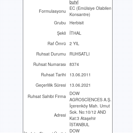
butyl
EC (Emülsiye Olabilen
Formulasyonu
Konsantre)
Grubu
Herbisit
Şekli
İTHAL
Raf Ömrü
2 YIL
Ruhsat Durumu
RUHSATLI
Ruhsat Numarası
8374
Ruhsat Tarihi
13.06.2011
Geçerlilik Süresi
13.06.2021
DOW
Ruhsat Sahibi Firma
AGROSCİENCES A.Ş.
İçerenköy Mah. Umut
Sok. No:10/12 AND
Adresi
Kat:3 Ataşehir
İSTANBUL
DOW