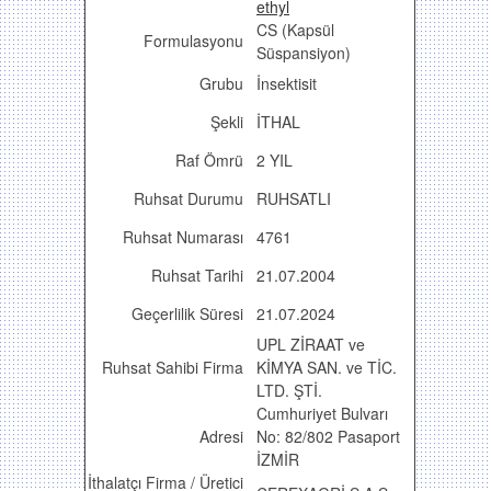
ethyl
CS (Kapsül
Formulasyonu
Süspansiyon)
Grubu
İnsektisit
Şekli
İTHAL
Raf Ömrü
2 YIL
Ruhsat Durumu
RUHSATLI
Ruhsat Numarası
4761
Ruhsat Tarihi
21.07.2004
Geçerlilik Süresi
21.07.2024
UPL ZİRAAT ve
Ruhsat Sahibi Firma
KİMYA SAN. ve TİC.
LTD. ŞTİ.
Cumhuriyet Bulvarı
Adresi
No: 82/802 Pasaport
İZMİR
İthalatçı Firma / Üretici