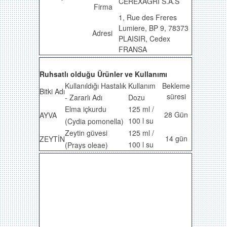
CEREXAGRİ S.A.S
Firma
1, Rue des Freres
Lumiere, BP 9, 78373
Adresi
PLAISIR, Cedex
FRANSA
Ruhsatlı olduğu Ürünler ve Kullanımı
Kullanıldığı Hastalık
Kullanım
Bekleme
Bitki Adı
süresi
- Zararlı Adı
Dozu
Elma içkurdu
125 ml /
28 Gün
AYVA
100 l su
(Cydia pomonella)
Zeytin güvesi
125 ml /
14 gün
ZEYTİN
100 l su
(Prays oleae)