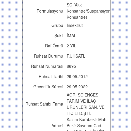
SC (Akıcı
Formulasyonu
Konsantre/Süspansiyon
Konsantre)
Grubu
İnsektisit
Şekli
İMAL
Raf Ömrü
2 YIL
Ruhsat Durumu
RUHSATLI
Ruhsat Numarası
8695
Ruhsat Tarihi
29.05.2012
Geçerlilik Süresi
29.05.2022
AGRİ SCİENCES
TARIM VE İLAÇ
Ruhsat Sahibi Firma
ÜRÜNLERİ SAN. VE
TİC.LTD.ŞTİ.
Kazım Karabekir Mah.
Adresi
Bekir Saydam Cad.