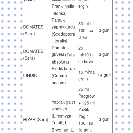
ergin
Frankliniella
intonsa)
Pamuk
30 ml /
yaprakkurdu
DOMATES
3 gün
100 l su
(Sera)
(Spodoptera
larva
littoralis)
Domates
25
DOMATES
güvesi
3 gün
(Tuta
ml/100 l
(Sera)
su larva
absoluta)
Fındık kurdu
15 ml/da
14 gün
FINDIK
(Curculio
ergin
nucum)
25 ml
Pacgrow
Yaprak galeri
+ 125 ml
sinekleri
Yazlık
(Liriomyza
Yağ /
3 gün
HIYAR (Sera)
Trifolii, L.
100 l su
ile tank
Bryoniae, L.