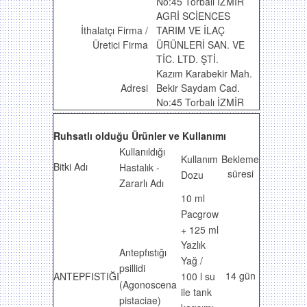
No:45 Torbalı İZMİR
AGRİ SCİENCES
İthalatçı Firma /
TARIM VE İLAÇ
Üretici Firma
ÜRÜNLERİ SAN. VE
TİC. LTD. ŞTİ.
Kazım Karabekir Mah.
Adresi
Bekir Saydam Cad.
No:45 Torbalı İZMİR
Ruhsatlı olduğu Ürünler ve Kullanımı
Kullanıldığı
Kullanım
Bekleme
Bitki Adı
Hastalık -
süresi
Dozu
Zararlı Adı
10 ml
Pacgrow
+ 125 ml
Yazlık
Antepfıstığı
Yağ /
psillidi
14 gün
ANTEPFISTIĞI
100 l su
(Agonoscena
ile tank
pistaciae)