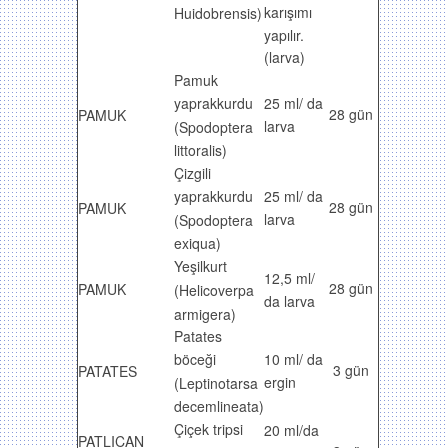
karışımı
Huidobrensis)
yapılır.
(larva)
Pamuk
yaprakkurdu
25 ml/ da
28 gün
PAMUK
larva
(Spodoptera
littoralis)
Çizgili
yaprakkurdu
25 ml/ da
28 gün
PAMUK
larva
(Spodoptera
exiqua)
Yeşilkurt
12,5 ml/
28 gün
PAMUK
(Helicoverpa
da larva
armigera)
Patates
böceği
10 ml/ da
3 gün
PATATES
ergin
(Leptinotarsa
decemlineata)
Çiçek tripsi
20 ml/da
PATLICAN