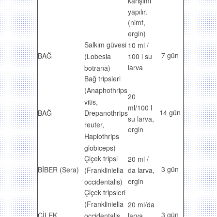
karışımı
yapılır.
(nimf,
ergin)
Salkım güvesi
10 ml /
7 gün
BAĞ
(Lobesia
100 l su
larva
botrana)
Bağ tripsleri
(Anaphothrips
20
vitis,
ml/100 l
14 gün
BAĞ
Drepanothrips
su larva,
reuter,
ergin
Haplothrips
globiceps)
Çiçek tripsi
20 ml /
3 gün
BİBER (Sera)
(Frankliniella
da larva,
ergin
occidentalis)
Çiçek tripsleri
(Frankliniella
20 ml/da
3 gün
ÇİLEK
occidentalis,
larva,