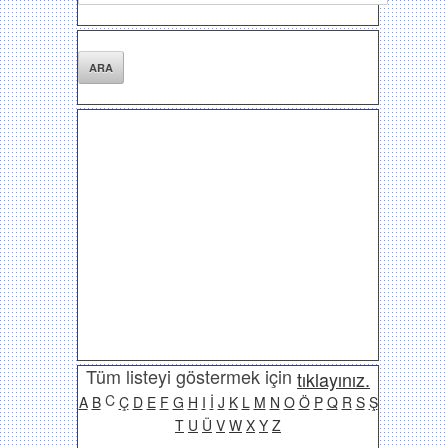
Tüm listeyi göstermek için
tıklayınız.
C
A
B
Ç
D
E
F
G
H
I
İ
J
K
L
M
N
O
Ö
P
Q
R
S
Ş
T
U
Ü
V
W
X
Y
Z