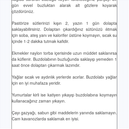
gün evvel buzluktan alarak alt gözlere koyarak
çözdürünüz.
Pastörize sütlerinizi kışın 2, yazın 1 gün dolapta
saklayabilirsiniz. Dolaptan çıkardığınız sütünüzü ılıtmak
için soba, ateş yanı ve kalorifer üstüne koymayın, sıcak su
içinde 1-2 dakika tutmak kafidir.
Ekmekler naylon torba içerisinde uzun müddet saklanırsa
da küflenir. Buzdolabının buzluğunda saklayıp yemeden 1
saat önce dolaptan çıkarmak lazımdır.
Yağlar sıcak ve aydınlık yerlerde acırlar. Buzdolabı yağlar
için en iyi muhafaza yeridir.
Yumurtalar kirli ise katiyen yıkayıp buzdolabına koymayın
kullanacağınız zaman yıkayın.
Çayı gazyağı, sabun gibi maddelerin yanında saklamayın.
Cam kavanozlarda saklamak en iyisi.