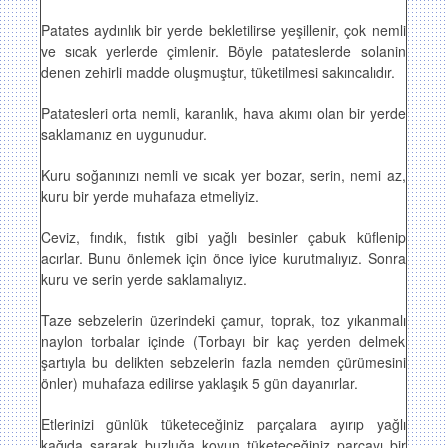
Patates aydınlık bir yerde bekletilirse yeşillenir, çok nemli
ve sıcak yerlerde çimlenir. Böyle patateslerde solanin
denen zehirli madde oluşmuştur, tüketilmesi sakıncalıdır.
Patatesleri orta nemli, karanlık, hava akımı olan bir yerde
saklamanız en uygunudur.
Kuru soğanınızı nemli ve sıcak yer bozar, serin, nemi az,
kuru bir yerde muhafaza etmeliyiz.
Ceviz, fındık, fıstık gibi yağlı besinler çabuk küflenip
acırlar. Bunu önlemek için önce iyice kurutmalıyız. Sonra
kuru ve serin yerde saklamalıyız.
Taze sebzelerin üzerindeki çamur, toprak, toz yıkanmalı
naylon torbalar içinde (Torbayı bir kaç yerden delmek
şartıyla bu delikten sebzelerin fazla nemden çürümesini
önler) muhafaza edilirse yaklaşık 5 gün dayanırlar.
Etlerinizi günlük tüketeceğiniz parçalara ayırıp yağlı
kağıda sararak buzluğa koyun tüketeceğiniz parçayı bir