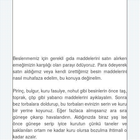
Beslenmemiz için gerekli gıda maddelerini satın alırken
emeğimizin karşılığı olan parayı ödüyoruz. Para ödeyerek
satın aldığımız veya kendi ürettiğimiz besin maddelerini
nasıl muhafaza edelim, bu konuya değinelim.
Pirinç, bulgur, kuru fasulye, nohut gibi besinlerin önce taş,
toprak, çöp gibi yabancı maddelerini ayıklayalım. Sonra
bez torbalara doldurup, bu torbaları evinizin serin ve kuru
bir yerine koyunuz. Eğer fazlaca almışsanız ara sıra
güneşe çıkarıp havalandırın. Aldığınızda biraz yaş ise
önce güneşe serip iyice kurutun çünkü taneler ve
saklanılan ortam ne kadar kuru olursa bozulma ihtimali o
kadar azalır.